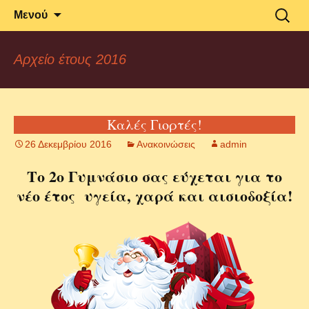
Δραστηριότητες και Ανακοινώσεις του
2o Γυμνάσιο
Μετάβαση
Αναζήτ
Μενού
σε
για:
2ου Γυμνασίου Αλεξανδρούπολης
Αλεξανδρούπολης
περιεχόμενο
Αρχείο έτους 2016
Καλές Γιορτές!
26 Δεκεμβρίου 2016
Ανακοινώσεις
admin
Το 2ο Γυμνάσιο σας εύχεται για το
νέο έτος υγεία, χαρά και αισιοδοξία!