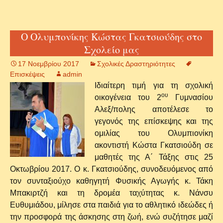
Ο Ολυμπονίκης Κώστας Γκατσιούδης στο
Σχολείο μας
17 Νοεμβρίου 2017
Σχολικές Δραστηριότητες
Επισκέψεις
admin
Ιδιαίτερη τιμή για τη σχολική
ου
οικογένεια του 2
Γυμνασίου
Αλεξ/πολης αποτέλεσε το
γεγονός της επίσκεψης και της
ομιλίας του Ολυμπιονίκη
ακοντιστή Κώστα Γκατσιούδη σε
μαθητές της Α΄ Τάξης στις 25
Οκτωβρίου 2017. Ο κ. Γκατσιούδης, συνοδευόμενος από
τον συνταξιούχο καθηγητή Φυσικής Αγωγής κ. Τάκη
Μπακιρτζή και τη δρομέα ταχύτητας κ. Νάνσυ
Ευθυμιάδου, μίλησε στα παιδιά για το αθλητικό ιδεώδες ή
την προσφορά της άσκησης στη ζωή, ενώ συζήτησε μαζί