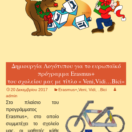
Δημιουργία Λογότυπου για το ευρωπαϊκό
πρόγραμμα Erasmus+
του σχολείου μας με τίτλο « Veni,Vidi…Bici»
20 Δεκεμβρίου 2017
Erasmus+
,
Veni, Vidi, ..Bici
admin
Στο πλαίσιο του
προγράμματος
Erasmus+, στο οποίο
συμμετέχει το σχολείο
μας, οι μαθητές κάθε