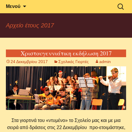
Δραστηριότητες και Ανακοινώσεις του
2o Γυμνάσιο
Μετάβαση
Αναζήτ
Μενού
σε
για:
2ου Γυμνασίου Αλεξανδρούπολης
Αλεξανδρούπολης
περιεχόμενο
Αρχείο έτους 2017
Χριστουγεννιάτικη εκδήλωση 2017
24 Δεκεμβρίου 2017
Σχολικές Γιορτές
admin
Στα γιορτινά του «ντυμένο» το Σχολείο μας και με μια
σειρά από δράσεις στις 22 Δεκεμβρίου προ-ετοιμάστηκε,