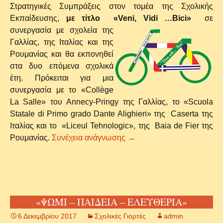
Στρατηγικές Συμπράξεις στον τομέα της Σχολικής
Εκπαίδευσης,
με τίτλο «Veni, Vidi …Bici»
σε
συνεργασία με σχολεία της
Γαλλίας, της Ιταλίας και της
Ρουμανίας και θα εκπονηθεί
στα δυο επόμενα σχολικά
έτη. Πρόκειται για μια
συνεργασία με το «Collège
La Salle» του Annecy-Pringy της Γαλλίας, το «Scuola
Statale di Primo grado Dante Alighieri» της Caserta της
Ιταλίας και το «Liceul Tehnologic», της Baia de Fier της
«Veni ,Vidi …. Bici» και φύγ
Ρουμανίας.
Συνέχεια ανάγνωσης
→
«ΨΩΜΙ – ΠΑΙΔΕΙΑ – ΕΛΕΥΘΕΡΙΑ»
6 Δεκεμβρίου 2017
Σχολικές Γιορτές
admin