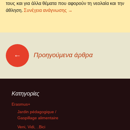
τους και για άλλα θέματα που αφορούν τη νεολαία και την
Ο Ολυμπονίκης Κώστας Γκατσ
άθληση.
Συνέχεια ανάγνωσης
→
Πλοήγηση
←
Προηγούμενα άρθρα
άρθρων
Kατηγορίες
Erasmus+
Jardin pédagogique /
Gaspillage alimentaire
Veni, Vidi, ..Bici