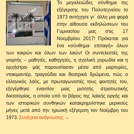
Το μεγαλειώδες σύνθημα της
εξέγερσης του Πολυτεχνείου το
1973 αντήχησε γι΄ άλλη μια φορά
στην αίθουσα εκδηλώσεων του
Γυμνασίου μας στις 17
Νοεμβρίου 2017! Πρόκειται για
ένα «σύνθημα- επιταγή» όλων
των καιρών και όλων των λαών! Οι συντελεστές της
γιορτής – μαθητές, καθηγητές, η σχολική χορωδία και η
ορχήστρα- μάς παρουσίασαν μέσα από μαρτυρίες,
ντοκιμαντέρ, τραγούδια και θεατρικά δρώμενα, πώς ο
ελληνικός λαός, με πρωταγωνιστές τους φοιτητές του,
εξεγέρθηκε εναντίον μιας μισητής στρατιωτικής
δικτατορίας, η οποία υπό το βάρος της λαϊκής οργής και
των ιστορικών συνθηκών κατακρημνίστηκε μερικούς
μήνες μετά από την ηρωική εξέγερση τον Νοέμβρη του
«ΨΩΜΙ – ΠΑΙΔΕΙΑ – ΕΛΕΥΘΕΡΙ
1973.
Συνέχεια ανάγνωσης
→