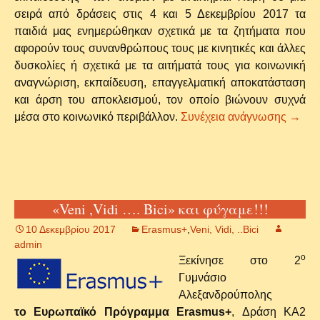
σειρά από δράσεις στις 4 και 5 Δεκεμβρίου 2017 τα
παιδιά μας ενημερώθηκαν σχετικά με τα ζητήματα που
αφορούν τους συνανθρώπους τους με κινητικές και άλλες
δυσκολίες ή σχετικά με τα αιτήματά τους για κοινωνική
αναγνώριση, εκπαίδευση, επαγγελματική αποκατάσταση
και άρση του αποκλεισμού, τον οποίο βιώνουν συχνά
Δράσε
μέσα στο κοινωνικό περιβάλλον.
Συνέχεια ανάγνωσης
→
«Veni ,Vidi …. Bici» και φύγαμε!!!
10 Δεκεμβρίου 2017
Erasmus+
,
Veni, Vidi, ..Bici
admin
ο
Ξεκίνησε στο 2
Γυμνάσιο
Αλεξανδρούπολης
το Ευρωπαϊκό Πρόγραμμα Erasmus+
, Δράση KA2