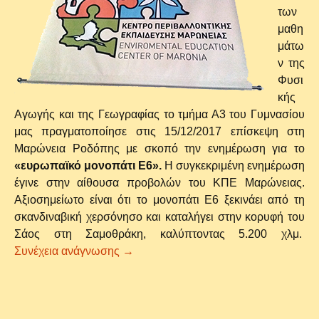
των
μαθη
μάτω
ν της
Φυσι
κής
Αγωγής και της Γεωγραφίας το τμήμα Α3 του Γυμνασίου
μας πραγματοποίησε στις 15/12/2017 επίσκεψη στη
Μαρώνεια Ροδόπης με σκοπό την ενημέρωση για το
«ευρωπαϊκό μονοπάτι Ε6».
Η συγκεκριμένη ενημέρωση
έγινε στην αίθουσα προβολών του ΚΠΕ Μαρώνειας.
Αξιοσημείωτο είναι ότι το μονοπάτι Ε6 ξεκινάει από τη
σκανδιναβική χερσόνησο και καταλήγει στην κορυφή του
Σάος στη Σαμοθράκη, καλύπτοντας 5.200 χλμ.
Διδακτική επίσκεψη στο Κέντρο Περιβ
Συνέχεια ανάγνωσης
→