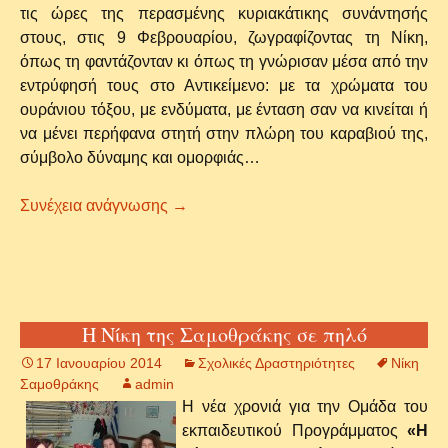
τις ώρες της περασμένης κυριακάτικης συνάντησής
στους, στις 9 Φεβρουαρίου, ζωγραφίζοντας τη Νίκη,
όπως τη φαντάζονταν κι όπως τη γνώρισαν μέσα από την
εντρύφησή τους στο Αντικείμενο: με τα χρώματα του
ουράνιου τόξου, με ενδύματα, με ένταση σαν να κινείται ή
να μένει περήφανα στητή στην πλώρη του καραβιού της,
σύμβολο δύναμης και ομορφιάς…
Ζωγραφίζοντας τη Νίκη της Σαμοθράκ
Συνέχεια ανάγνωσης
→
Η Νίκη της Σαμοθράκης σε πηλό
17 Ιανουαρίου 2014
Σχολικές Δραστηριότητες
Νίκη
Σαμοθράκης
admin
Η νέα χρονιά για την Ομάδα του
εκπαιδευτικού Προγράμματος
«Η