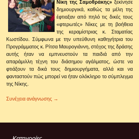
Νίκη της Σαμοθράκης»
ξεκίνησε
δημιουργικά, καθώς τα μέλη της
έφτιαξαν από πηλό τις δικές τους
«φτερωτές» Νίκες με τη βοήθεια
της κεραμίστριας κ. Σταματίας
Κωστίδου. Σύμφωνα με την υπεύθυνη καθηγήτρια του
Προγράμματος κ. Ρίτσα Μαυρογιάννη, στόχος της δράσης
αυτής ήταν να εμπνευστούν τα παιδιά από την
απαράμιλλη τέχνη του διάσημου αγάλματος, ώστε να
φτιάξουν τα δικά τους δημιουργήματα, αλλά και να
φανταστούν πώς μπορεί να ήταν ολόκληρο το σύμπλεγμα
της Νίκης.
Η Νίκη της Σαμοθράκης σε πηλό
Συνέχεια ανάγνωσης
→
Kατηγορίες