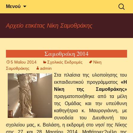
Δραστηριότητες και Ανακοινώσεις του
2o Γυμνάσιο
Μετάβαση
Αναζήτ
Μενού
σε
για:
2ου Γυμνασίου Αλεξανδρούπολης
Αλεξανδρούπολης
περιεχόμενο
Αρχείο ετικέτας Νίκη Σαμοθράκης
Σαμοθράκη 2014
5 Μαΐου 2014
Σχολικές Εκδρομές
Νίκη
Σαμοθράκης
admin
Στα πλαίσια της υλοποίησης του
εκπαιδευτικού προγράμματος
«Η
Νίκη της Σαμοθράκης»
πραγματοποιήθηκε από τα μέλη
της Ομάδας και την υπεύθυνη
καθηγήτρια κ. Μαυρογιάννη, με
συνοδεία του Διευθυντή του
σχολείου μας, κ. Βαλάση, η εκδρομή στο
νησί της Νίκης
στις 27 και 28 Μαρτίου 2014. Μαθήτριες?μέλη της