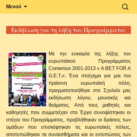
Δραστηριότητες και Ανακοινώσεις του
2o Γυμνάσιο
Μετάβαση
Αναζήτ
Μενού
σε
για:
2ου Γυμνασίου Αλεξανδρούπολης
Αλεξανδρούπολης
περιεχόμενο
Εκδήλωση για τη λήξη του Προγράμματος
Με την ευκαιρία της λήξης του
ευρωπαϊκού Προγράμματος
Comenius 2001-2013 « A BET FOR A
G.E.T.»: Ένα στοίχημα για μια πιο
πράσινη ευρωπαϊκή πόλη,
πραγματοποιήθηκε στο Σχολείο μας
εκδήλωση λόγου, μουσικής και
θεάματος. Από τους μαθητές και
καθηγητές που συμμετείχαν στο Έργο συνοψίστηκαν οι
στόχοι του Προγράμματος, προβλήθηκαν οι δράσεις των
ομάδων που επισκέφτηκαν τις ευρωπαϊκές πόλεις,
αποτυπώθηκαν τα συναισθήματα και οι εντυπώσεις των