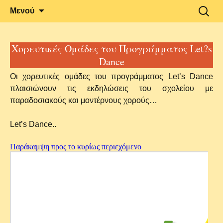
Δραστηριότητες και Ανακοινώσεις του
2o Γυμνάσιο
Μετάβαση
Αναζήτ
Μενού
σε
για:
2ου Γυμνασίου Αλεξανδρούπολης
Αλεξανδρούπολης
περιεχόμενο
Χορευτικές Ομάδες του Προγράμματος Let?s
Dance
Οι χορευτικές ομάδες του προγράμματος Let’s Dance
πλαισιώνουν τις εκδηλώσεις του σχολείου με
παραδοσιακούς και μοντέρνους χορούς…
Let’s Dance..